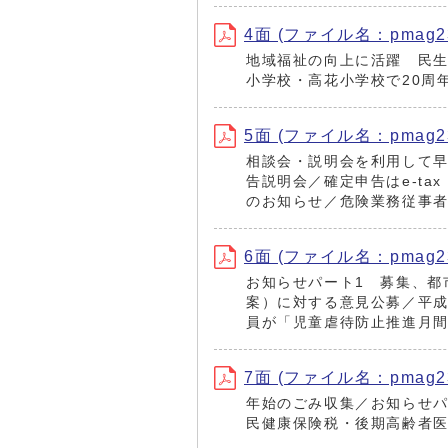
4面 (ファイル名：pmag230
地域福祉の向上に活躍 民生
小学校・高花小学校で20周
5面 (ファイル名：pmag230
相談会・説明会を利用して早
告説明会／確定申告はe-t
のお知らせ／危険業務従事
6面 (ファイル名：pmag230
お知らせパート1 募集、都
案）に対する意見公募／平成
員が「児童虐待防止推進月
7面 (ファイル名：pmag230
年始のごみ収集／お知らせパ
民健康保険税・後期高齢者