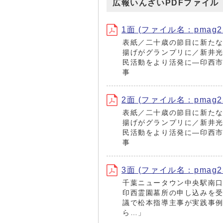
広報いんざいPDFファイル
1面 (ファイル名：pmag230
表紙／二十歳の節目に新た
揚げがグランプリに／新井
民活動をより活発に―印西市
事
2面 (ファイル名：pmag230
表紙／二十歳の節目に新た
揚げがグランプリに／新井
民活動をより活発に―印西市
事
3面 (ファイル名：pmag230
千葉ニュータウン中央駅南口
印西霊園墓所の申し込みを受
議で松本指導主事が実践事例
ら…」