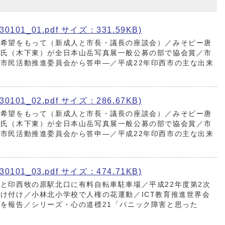
101_01.pdf サイズ：331.59KB)
な希望をもって（新成人と市長・議長の座談会）／みそピー唐
光氏（木下東）が全日本山岳写真展一般公募の部で協会賞／市
市民活動推進委員会から答申―／平成22年印西市の主な出来
101_02.pdf サイズ：286.67KB)
な希望をもって（新成人と市長・議長の座談会）／みそピー唐
光氏（木下東）が全日本山岳写真展一般公募の部で協会賞／市
市民活動推進委員会から答申―／平成22年印西市の主な出来
101_03.pdf サイズ：474.71KB)
と印西牧の原駅北口に有料自転車駐車場／平成22年度第2次
け付け／小林北小学校で人権の花運動／ICT教育推進世界会
を報告／シリーズ・心の道標21「パニック障害と思った