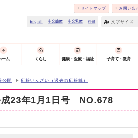
サイトマップ
お問い合
文字サイズ
English
中文簡体
中文繁体
한글
ホーム
くらし
健康・医療・福祉
子育て・教育
報公開
広報いんざい（過去の広報紙）
23年1月1日号 NO.678