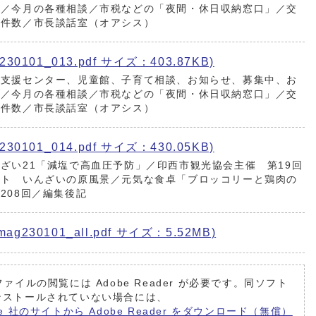
信／今月の各種相談／市税などの「夜間・休日収納窓口」／交
生件数／市長談話室（オアシス）
0101_013.pdf サイズ：403.87KB)
て支援センター、児童館、子育て相談、お知らせ、募集中、お
信／今月の各種相談／市税などの「夜間・休日収納窓口」／交
生件数／市長談話室（オアシス）
0101_014.pdf サイズ：430.05KB)
ざい21「減塩で高血圧予防」／印西市観光協会主催 第19回
スト いんざいの原風景／元気な食卓「ブロッコリーと鶏肉の
208回／編集後記
230101_all.pdf サイズ：5.52MB)
ファイルの閲覧には Adobe Reader が必要です。同ソフト
ンストールされていない場合には、
be 社のサイトから Adobe Reader をダウンロード（無償）