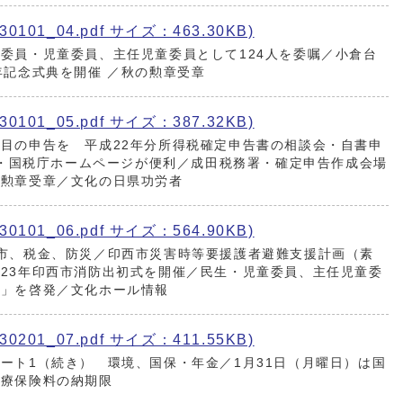
101_04.pdf サイズ：463.30KB)
委員・児童委員、主任児童委員として124人を委嘱／小倉台
年記念式典を開催 ／秋の勲章受章
101_05.pdf サイズ：387.32KB)
目の申告を 平成22年分所得税確定申告書の相談会・自書申
ax・国税庁ホームページが便利／成田税務署・確定申告作成会場
者勲章受章／文化の日県功労者
101_06.pdf サイズ：564.90KB)
市、税金、防災／印西市災害時等要援護者避難支援計画（素
23年印西市消防出初式を開催／民生・児童委員、主任児童委
間」を啓発／文化ホール情報
201_07.pdf サイズ：411.55KB)
ート1（続き） 環境、国保・年金／1月31日（月曜日）は国
医療保険料の納期限