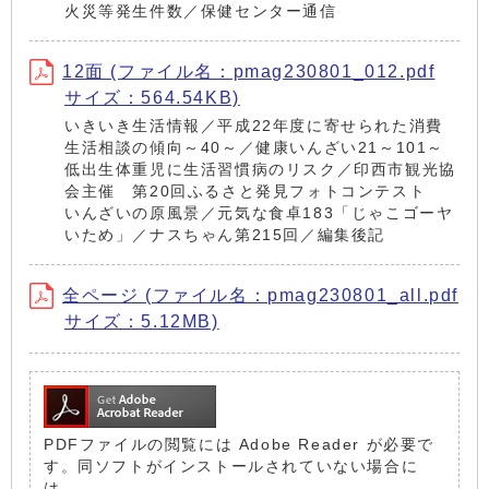
火災等発生件数／保健センター通信
12面 (ファイル名：pmag230801_012.pdf
サイズ：564.54KB)
いきいき生活情報／平成22年度に寄せられた消費
生活相談の傾向～40～／健康いんざい21～101～
低出生体重児に生活習慣病のリスク／印西市観光協
会主催 第20回ふるさと発見フォトコンテスト
いんざいの原風景／元気な食卓183「じゃこゴーヤ
いため」／ナスちゃん第215回／編集後記
全ページ (ファイル名：pmag230801_all.pdf
サイズ：5.12MB)
PDFファイルの閲覧には Adobe Reader が必要で
す。同ソフトがインストールされていない場合に
は、