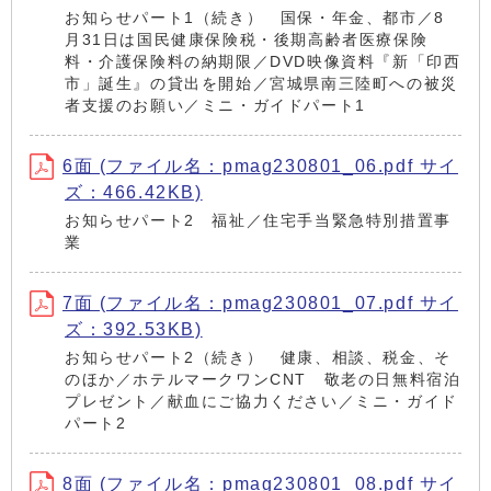
お知らせパート1（続き） 国保・年金、都市／8
月31日は国民健康保険税・後期高齢者医療保険
料・介護保険料の納期限／DVD映像資料『新「印西
市」誕生』の貸出を開始／宮城県南三陸町への被災
者支援のお願い／ミニ・ガイドパート1
6面 (ファイル名：pmag230801_06.pdf サイ
ズ：466.42KB)
お知らせパート2 福祉／住宅手当緊急特別措置事
業
7面 (ファイル名：pmag230801_07.pdf サイ
ズ：392.53KB)
お知らせパート2（続き） 健康、相談、税金、そ
のほか／ホテルマークワンCNT 敬老の日無料宿泊
プレゼント／献血にご協力ください／ミニ・ガイド
パート2
8面 (ファイル名：pmag230801_08.pdf サイ