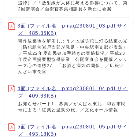
追悼）／「放射線が人体に与える影響について」第
2回講演会／自衛官募集相談員を新たに委嘱
3面 (ファイル名：pmag230801_03.pdf サイ
ズ：485.35KB)
耕作放棄地を解消しよう／地域防犯に灯る結束の光
（防犯組合岩戸支部が発足・中央駅南支部が表彰）
／平成22年度市民参加手続きの実施状況／平成23
年度企画提案型協働事業 公開審査会を開催／シリ
ーズ心の道標27 「お酒と病気の関係」／広報い
んざい市長室
4面 (ファイル名：pmag230801_04.pdf サイ
ズ：409.63KB)
お知らせパート1 募集／がんばれ東北 印西市民
号による「紅葉と温泉の旅」／文化ホール情報
5面 (ファイル名：pmag230801_05.pdf サイ
ズ：493.18KB)