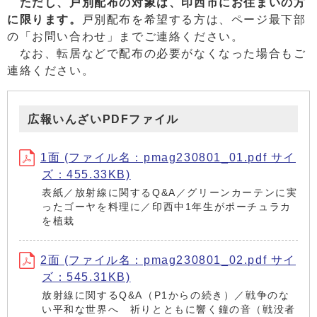
ただし、戸別配布の対象は、印西市にお住まいの方
に限ります。
戸別配布を希望する方は、ページ最下部
の「お問い合わせ」までご連絡ください。
なお、転居などで配布の必要がなくなった場合もご
連絡ください。
広報いんざいPDFファイル
1面 (ファイル名：pmag230801_01.pdf サイ
ズ：455.33KB)
表紙／放射線に関するQ&A／グリーンカーテンに実
ったゴーヤを料理に／印西中1年生がポーチュラカ
を植栽
2面 (ファイル名：pmag230801_02.pdf サイ
ズ：545.31KB)
放射線に関するQ&A（P1からの続き）／戦争のな
い平和な世界へ 祈りとともに響く鐘の音（戦没者