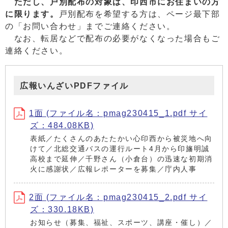
ただし、戸別配布の対象は、印西市にお住まいの方
に限ります。
戸別配布を希望する方は、ページ最下部
の「お問い合わせ」までご連絡ください。
なお、転居などで配布の必要がなくなった場合もご
連絡ください。
広報いんざいPDFファイル
1面 (ファイル名：pmag230415_1.pdf サイ
ズ：484.08KB)
表紙／たくさんのあたたかい心印西から被災地へ向
けて／北総交通バスの運行ルート4月から印旛明誠
高校まで延伸／千野さん（小倉台）の迅速な初期消
火に感謝状／広報レポーターを募集／庁内人事
2面 (ファイル名：pmag230415_2.pdf サイ
ズ：330.18KB)
お知らせ（募集、福祉、スポーツ、講座・催し）／