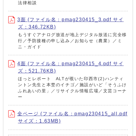
法律相談
3面 (ファイル名：pmag230415_3.pdf サイ
ズ：346.72KB)
もうすぐアナログ放送が地上デジタル放送に完全移
行／予防接種の申し込み／お知らせ（農業）／ミ
ニ・ガイド
4面 (ファイル名：pmag230415_4.pdf サイ
ズ：521.76KB)
ほっとレポート ALTが覗いた印西市(2)ハンティ
ントン先生と本埜のイチゴ／施設がいど「そうふけ
ふれあいの里」／リサイクル情報広場／文芸コーナ
ー
全ページ (ファイル名：pmag230415_all.pdf
サイズ：1.63MB)