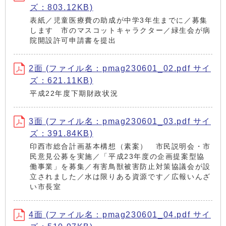
ズ：803.12KB)
表紙／児童医療費の助成が中学3年生までに／募集
します 市のマスコットキャラクター／緑生会が病
院開設許可申請書を提出
2面 (ファイル名：pmag230601_02.pdf サイ
ズ：621.11KB)
平成22年度下期財政状況
3面 (ファイル名：pmag230601_03.pdf サイ
ズ：391.84KB)
印西市総合計画基本構想（素案） 市民説明会・市
民意見公募を実施／「平成23年度の企画提案型協
働事業」を募集／有害鳥獣被害防止対策協議会が設
立されました／水は限りある資源です／広報いんざ
い市長室
4面 (ファイル名：pmag230601_04.pdf サイ