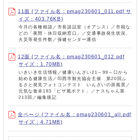
11面 (ファイル名：pmag230601_011.pdf サ
イズ：403.76KB)
今月の各種相談／市長談話室（オアシス）／市税な
どの「夜間・休日収納窓口」／交通事故発生状況、
火災等発生件数／保健センター通信
12面 (ファイル名：pmag230601_012.pdf
サイズ：1.70MB)
いきいき生活情報／健康いんざい21～99～口から
始める健康生活／印西市観光協会主催 第20回ふ
るさと発見フォトコンテスト いんざいの原風景／
元気な食卓183「ピザ風ポテト」／ナスちゃん第
213回／編集後記
全ページ (ファイル名：pmag230601_all.pdf
サイズ：4.71MB)