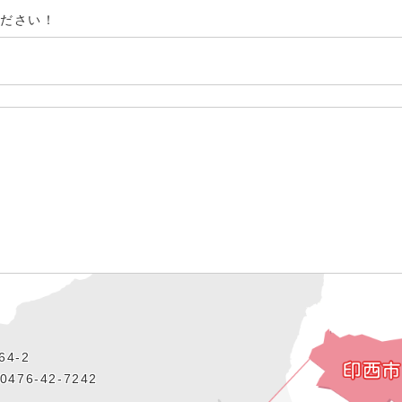
ください！
4‐2
476‐42‐7242