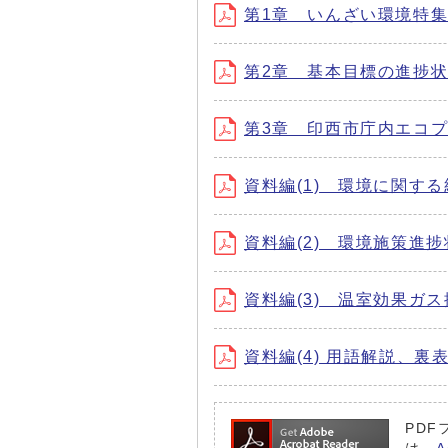
第1章 いんざい環境特集 (フ
第2章 基本目標の進捗状況 (
第3章 印西市庁内エコプランの
資料編(1) 環境に関する統計
資料編(2) 環境施策進捗状況
資料編(3) 温室効果ガス排出
資料編(4) 用語解説、裏表紙 
PDF