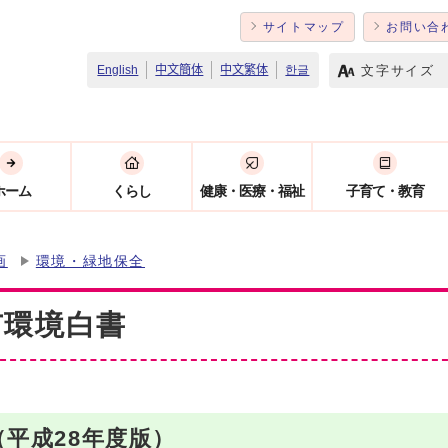
サイトマップ
お問い合
文字サイズ
English
中文簡体
中文繁体
한글
ホーム
くらし
健康・医療・福祉
子育て・教育
画
環境・緑地保全
市環境白書
（平成28年度版）