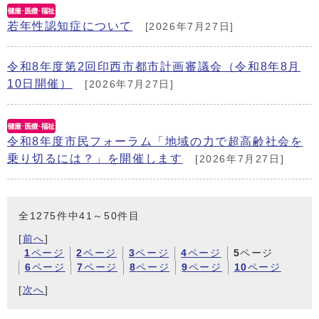
若年性認知症について
[2026年7月27日]
令和8年度第2回印西市都市計画審議会（令和8年8月
10日開催）
[2026年7月27日]
令和8年度市民フォーラム「地域の力で超高齢社会を
乗り切るには？」を開催します
[2026年7月27日]
全1275件中41～50件目
[
前へ
]
1
ページ
2
ページ
3
ページ
4
ページ
5
ページ
6
ページ
7
ページ
8
ページ
9
ページ
10
ページ
[
次へ
]