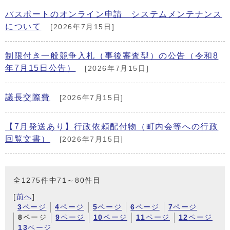
パスポートのオンライン申請 システムメンテナンス
について
[2026年7月15日]
制限付き一般競争入札（事後審査型）の公告（令和8
年7月15日公告）
[2026年7月15日]
議長交際費
[2026年7月15日]
【7月発送あり】行政依頼配付物（町内会等への行政
回覧文書）
[2026年7月15日]
全1275件中71～80件目
[
前へ
]
3
ページ
4
ページ
5
ページ
6
ページ
7
ページ
8
ページ
9
ページ
10
ページ
11
ページ
12
ページ
13
ページ