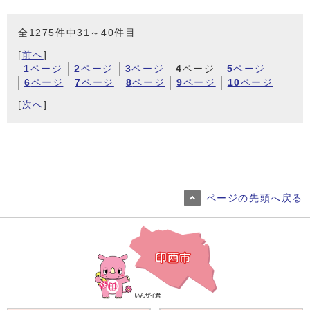
全1275件中31～40件目
[
前へ
]
1
ページ
2
ページ
3
ページ
4
ページ
5
ページ
6
ページ
7
ページ
8
ページ
9
ページ
10
ページ
[
次へ
]
ページの先頭へ戻る