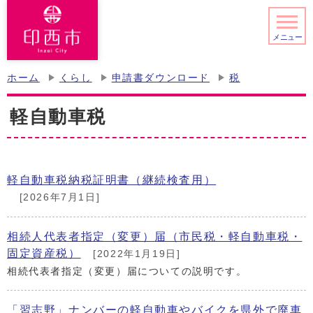
メニュー
ホーム
くらし
申請書ダウンロード
税
軽自動車税
軽自動車税納税証明書（継続検査用）
[2026年7月1日]
相続人代表者指定（変更）届（市民税・軽自動車税・
固定資産税）
[2022年1月19日]
相続代表者指定（変更）届についての説明です。
「習志野」ナンバーの軽自動車やバイクを県外で廃車