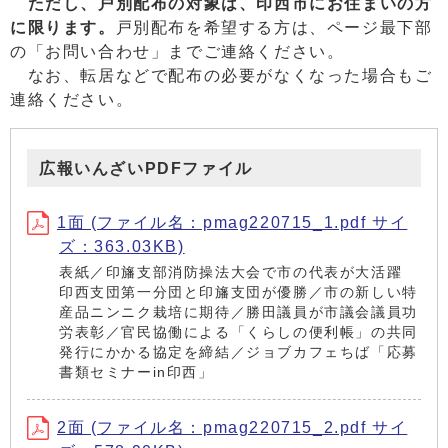
ただし、戸別配布の対象は、印西市にお住まいの方
に限ります。
戸別配布を希望する方は、ページ最下部
の「お問い合わせ」までご連絡ください。
なお、転居などで配布の必要がなくなった場合もご
連絡ください。
広報いんざいPDFファイル
1面 (ファイル名：pmag220715_1.pdf サイ
ズ：363.03KB)
表紙／印旛支部消防操法大会で市の代表が大活躍
印西支団第一分団と印旛支団が優勝／市の新しい特
産品ニンニク栽培に期待／勝田議員が市議会議員功
労表彰／官民協働による「くらしの便利帳」の共同
発行にかかる協定を締結／ジョブカフェちば「応募
書類セミナーin印西」
2面 (ファイル名：pmag220715_2.pdf サイ