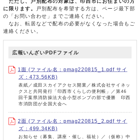
ただし、戸別配布の対象は、印西市にお住まいの方
に限ります。
戸別配布を希望する方は、ページ最下部
の「お問い合わせ」までご連絡ください。
なお、転居などで配布の必要がなくなった場合もご
連絡ください。
広報いんざいPDFファイル
1面 (ファイル名：pmag220815_1.pdf サイ
ズ：473.56KB)
表紙／成田スカイアクセス開業／株式会社サイネッ
クスと共同発行「印西市くらしの便利帳」／第46
回千葉県消防操法大会小型ポンプの部で優勝 印西
市消防団が全国大会へ
2面 (ファイル名：pmag220815_2.pdf サイ
ズ：499.34KB)
お知らせ（募集、講座・催し、福祉）／（仮称）中