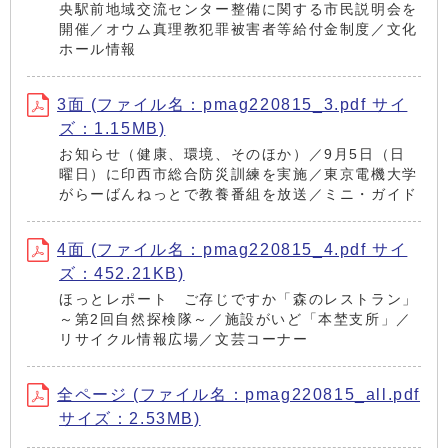
央駅前地域交流センター整備に関する市民説明会を
開催／オウム真理教犯罪被害者等給付金制度／文化
ホール情報
3面 (ファイル名：pmag220815_3.pdf サイ
ズ：1.15MB)
お知らせ（健康、環境、そのほか）／9月5日（日
曜日）に印西市総合防災訓練を実施／東京電機大学
がらーばんねっとで教養番組を放送／ミニ・ガイド
4面 (ファイル名：pmag220815_4.pdf サイ
ズ：452.21KB)
ほっとレポート ご存じですか「森のレストラン」
～第2回自然探検隊～／施設がいど「本埜支所」／
リサイクル情報広場／文芸コーナー
全ページ (ファイル名：pmag220815_all.pdf
サイズ：2.53MB)