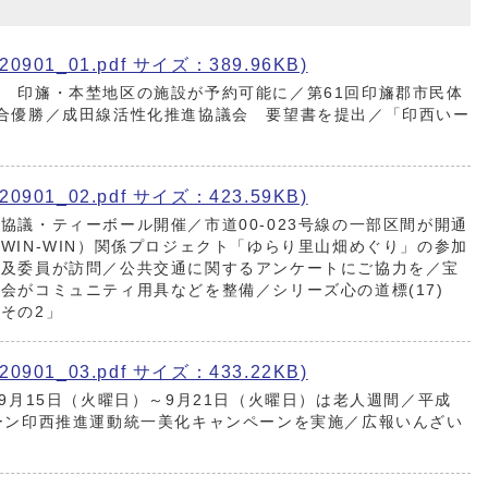
901_01.pdf サイズ：389.96KB)
 印旛・本埜地区の施設が予約可能に／第61回印旛郡市民体
合優勝／成田線活性化推進協議会 要望書を提出／「印西いー
901_02.pdf サイズ：423.59KB)
協議・ティーボール開催／市道00-023号線の一部区間が開通
WIN-WIN）関係プロジェクト「ゆらり里山畑めぐり」の参加
普及委員が訪問／公共交通に関するアンケートにご協力を／宝
会がコミュニティ用具などを整備／シリーズ心の道標(17)
その2」
901_03.pdf サイズ：433.22KB)
9月15日（火曜日）～9月21日（火曜日）は老人週間／平成
ーン印西推進運動統一美化キャンペーンを実施／広報いんざい