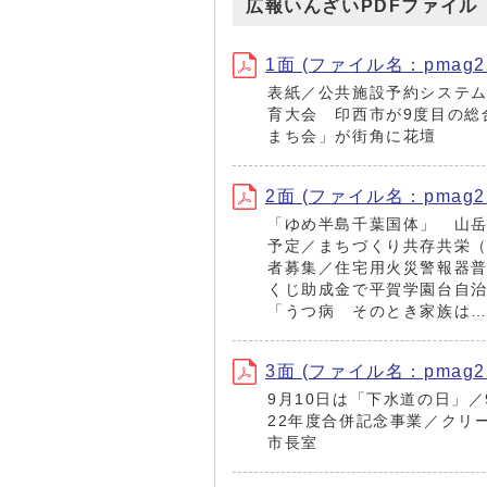
広報いんざいPDFファイル
1面 (ファイル名：pmag220
表紙／公共施設予約システム
育大会 印西市が9度目の総
まち会」が街角に花壇
2面 (ファイル名：pmag220
「ゆめ半島千葉国体」 山岳
予定／まちづくり共存共栄（
者募集／住宅用火災警報器
くじ助成金で平賀学園台自治
「うつ病 そのとき家族は…
3面 (ファイル名：pmag220
9月10日は「下水道の日」／
22年度合併記念事業／クリ
市長室