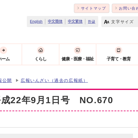
サイトマップ
お問い合
文字サイズ
English
中文簡体
中文繁体
한글
ホーム
くらし
健康・医療・福祉
子育て・教育
報公開
広報いんざい（過去の広報紙）
22年9月1日号 NO.670