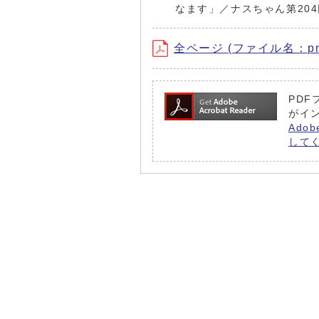
なます」／ナスちゃん第20
全ページ (ファイル名：pmag
PDF
がイ
Ado
して