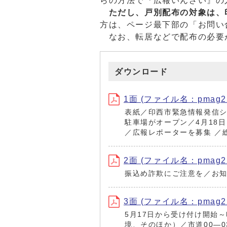
らの方法で『広報いんざい』の
ただし、戸別配布の対象は、
方は、ページ最下部の「お問い
なお、転居などで配布の必要
ダウンロード
1面 (ファイル名：pmag220
表紙／印西市緊急情報発信
駐車場がオープン／4月18
／広報レポーターを募集 ／
2面 (ファイル名：pmag220
振込め詐欺にご注意を／お知
3面 (ファイル名：pmag220
5月17日から受け付け開始
境、そのほか）／市道00―