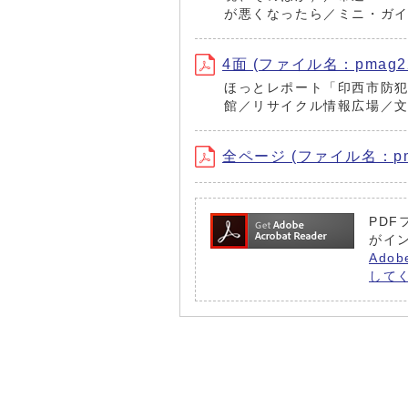
が悪くなったら／ミニ・ガ
4面 (ファイル名：pmag220
ほっとレポート「印西市防犯
館／リサイクル情報広場／
全ページ (ファイル名：pmag
PDF
がイ
Ado
して