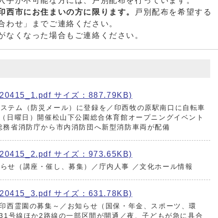
入手が不可能な方には、戸別配布を行っています。
印西市にお住まいの方に限ります。
戸別配布を希望する
合わせ」までご連絡ください。
がなくなった場合もご連絡ください。
415_1.pdf サイズ：887.79KB)
システム（防災メール）に登録を／印西牧の原駅南口に自転車
日（日曜日）開催松山下公園総合体育館オープニングイベント
総務省消防庁から市内消防団へ新型消防車両が配備
415_2.pdf サイズ：973.65KB)
らせ（講座・催し、募集）／庁内人事 ／文化ホール情報
415_3.pdf サイズ：631.78KB)
～印西霊園の募集～／お知らせ（国保・年金、スポーツ、環
031号線ほか2路線の一部区間が開通／夜、子どもが急に具合