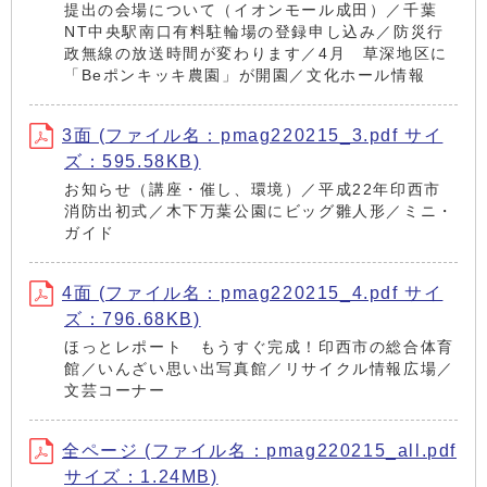
提出の会場について（イオンモール成田）／千葉
NT中央駅南口有料駐輪場の登録申し込み／防災行
政無線の放送時間が変わります／4月 草深地区に
「Beポンキッキ農園」が開園／文化ホール情報
3面 (ファイル名：pmag220215_3.pdf サイ
ズ：595.58KB)
お知らせ（講座・催し、環境）／平成22年印西市
消防出初式／木下万葉公園にビッグ雛人形／ミニ・
ガイド
4面 (ファイル名：pmag220215_4.pdf サイ
ズ：796.68KB)
ほっとレポート もうすぐ完成！印西市の総合体育
館／いんざい思い出写真館／リサイクル情報広場／
文芸コーナー
全ページ (ファイル名：pmag220215_all.pdf
サイズ：1.24MB)