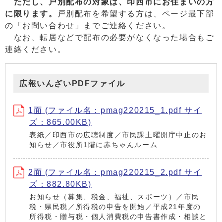
ただし、戸別配布の対象は、印西市にお住まいの方
に限ります。
戸別配布を希望する方は、ページ最下部
の「お問い合わせ」までご連絡ください。
なお、転居などで配布の必要がなくなった場合もご
連絡ください。
広報いんざいPDFファイル
1面 (ファイル名：pmag220215_1.pdf サイ
ズ：865.00KB)
表紙／印西市の広聴制度／市民課土曜開庁中止のお
知らせ／市役所1階に赤ちゃんルーム
2面 (ファイル名：pmag220215_2.pdf サイ
ズ：882.80KB)
お知らせ（募集、税金、福祉、スポーツ）／市民
税・県民税／所得税の申告を開始／平成21年度の
所得税・贈与税・個人消費税の申告書作成・相談と