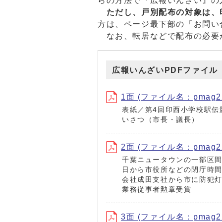
らの方法で『広報いんざい』の
ただし、戸別配布の対象は、
方は、ページ最下部の「お問い
なお、転居などで配布の必要
広報いんざいPDFファイル
1面 (ファイル名：pmag220
表紙／第4回印西小学校駅伝
いさつ（市長・議長）
2面 (ファイル名：pmag220
千葉ニュータウンの一部区間
日から市役所などの閉庁時
会社成田支社から市に防犯灯
業務従事者勲章受賞
3面 (ファイル名：pmag220