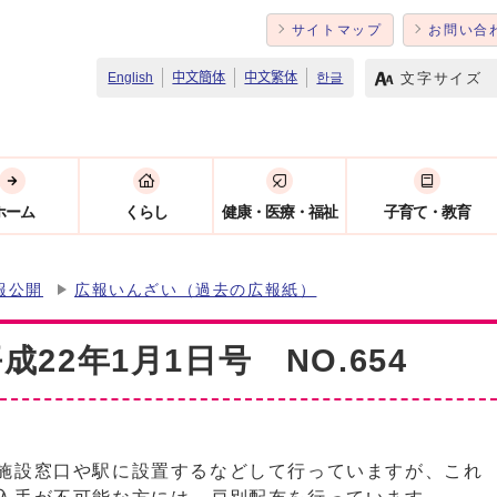
サイトマップ
お問い合
文字サイズ
English
中文簡体
中文繁体
한글
ホーム
くらし
健康・医療・福祉
子育て・教育
報公開
広報いんざい（過去の広報紙）
22年1月1日号 NO.654
施設窓口や駅に設置するなどして行っていますが、これ