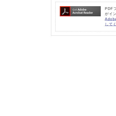
PDF
がイ
Ado
して