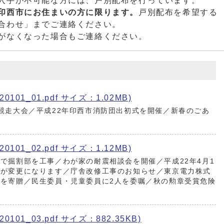
入手が不可能な方には、戸別配布を行っています。
印西市にお住まいの方に限ります。
戸別配布を希望する
合わせ」までご連絡ください。
がなくなった場合もご連絡ください。
101_01.pdf サイズ：1.02MB)
競走大会／平成22年印西市消防団出初式を開催／新春のごあ
101_02.pdf サイズ：1.12MB)
で掘割部を工事／わが家の耐震相談会を開催／平成22年4月1
間が変更になります／庁舎改修工事のお知らせ／東京電力株式
を寄贈／民生委員・児童委員に2人を委嘱／秋の勲章受賞危険
101_03.pdf サイズ：882.35KB)