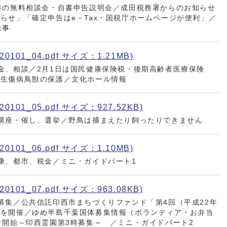
書の無料相談会・自書申告説明会／成田税務署からのお知らせ
らせ」「確定申告はe－Tax・国税庁ホームページが便利」／
来事
101_04.pdf サイズ：1.21MB)
金、相談／2月1日は国民健康保険税・後期高齢者医療保険
野生傷病鳥獣の保護／文化ホール情報
101_05.pdf サイズ：927.52KB)
講座・催し、選挙／野鳥は捕まえたり飼ったりできません
101_06.pdf サイズ：1.10MB)
康、都市、税金／ミニ・ガイドパート1
101_07.pdf サイズ：963.08KB)
募集／公共信託印西市まちづくりファンド「第4回（平成22年
」を開催／ゆめ半島千葉国体募集情報（ボランティア・お弁当
け開始～印西霊園第3時募集～ ／ミニ・ガイドパート2