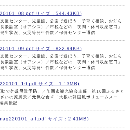
101_08.pdf サイズ：544.43KB)
て支援センター、児童館、公園で遊ぼう、子育て相談、お知ら
市長談話室（オアシス）／市税などの「夜間・休日収納窓口」
故発生状況、火災等発生件数／保健センター通信
101_09.pdf サイズ：822.94KB)
て支援センター、児童館、公園で遊ぼう、子育て相談、お知ら
市長談話室（オアシス）／市税などの「夜間・休日収納窓口」
故発生状況、火災等発生件数／保健センター通信
0101_10.pdf サイズ：1.13MB)
運動で外反母趾予防」／印西市観光協会主催 第18回ふるさと
んざいの原風景／元気な食卓「大根の韓国風ボリュームスー
／編集後記
220101_all.pdf サイズ：2.41MB)