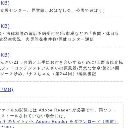
7KB)
て支援センター、児童館、おはなし会、公園で遊ぼう）
5KB)
談・法律相談の電話予約受付開始/市税などの「夜間・休日収
事故発生状況、火災等発生件数/保健センター通信
6KB)
んざい21：お酒と上手にお付き合いするために/印西市観光協
見フォトコンテンストいんざいの原風景/元気な食卓:第214回
ソース炒め」/ナスちゃん（第244回）/編集後記
7MB)
ファイルの閲覧には Adobe Reader が必要です。同ソフト
ンストールされていない場合には、
be 社のサイトから Adobe Reader をダウンロード（無償）
ください。