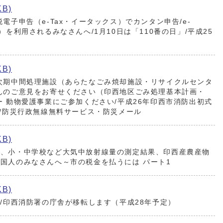
KB)
電子申告（e-Tax・イータックス）でカンタン申告/e-
）を利用されるみなさんへ/1月10日は「110番の日」/平成25
KB)
次期中間処理施設（あらたなごみ焼却施設・リサイクルセンタ
んのご意見をお寄せください（印西地区ごみ処理基本計画・
ー 動物愛護事業にご参加ください/平成26年印西市消防出初式
催/防災行政無線無料サービス・防災メール
KB)
園、小・中学校など大気中放射線量の測定結果、印西産農産物
国人のみなさんへ～市の税金を払うには パート1
KB)
し/印西消防署の庁舎が移転します（平成28年予定）