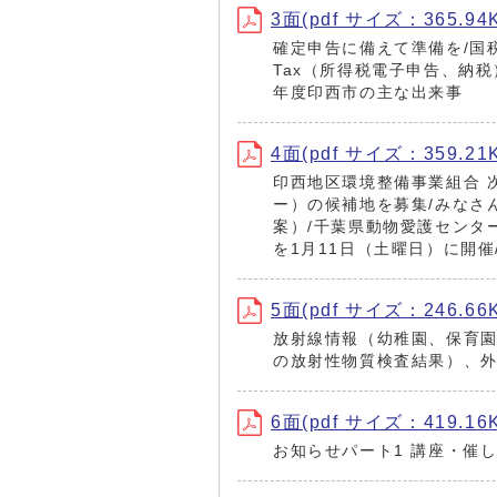
3面(pdf サイズ：365.94
確定申告に備えて準備を/国税
Tax（所得税電子申告、納税
年度印西市の主な出来事
4面(pdf サイズ：359.21
印西地区環境整備事業組合 
ー）の候補地を募集/みなさ
案）/千葉県動物愛護センタ
を1月11日（土曜日）に開
5面(pdf サイズ：246.66
放射線情報（幼稚園、保育
の放射性物質検査結果）、外
6面(pdf サイズ：419.16
お知らせパート1 講座・催