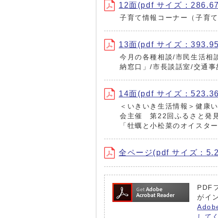
12面(pdf サイズ：286.6
子育て情報コーナー（子育
13面(pdf サイズ：393.9
今月の各種相談/市民生活相
納窓口」/市長談話室/交通
14面(pdf サイズ：523.3
＜いきいき生活情報＞健康い
会主催 第22回ふるさと発
「牡蠣と小松菜のオイスター
全ページ(pdf サイズ：5.2
PDF
がイ
Ado
して