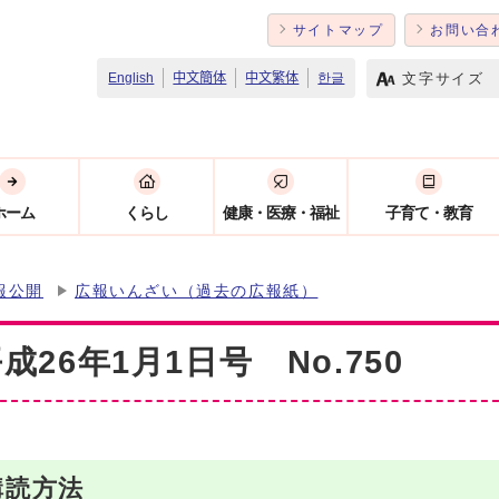
サイトマップ
お問い合
文字サイズ
English
中文簡体
中文繁体
한글
ホーム
くらし
健康・医療・福祉
子育て・教育
報公開
広報いんざい（過去の広報紙）
26年1月1日号 No.750
購読方法