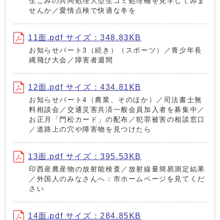
生ごみの共同処理大型生ゴミ処理機を見学してみま
せんか／愛情点検で快適な冬を
11面.pdf サイズ：348.83KB
お知らせパート3（続き）（スポーツ）／青少年長
縄飛び大会／障害者週間
12面.pdf サイズ：434.81KB
お知らせパート4（農業、そのほか）／司法書士無
料相談会／交通災害共済一般会員加入者を募集中／
お正月「門松カード」の配布／犯罪被害の相談窓口
／道路上の穴や障害物を見つけたら
13面.pdf サイズ：395.53KB
印西産農産物の放射能検査／放射線量簡易測定結果
／外国人のみなさんへ：市ホームページを見てくだ
さい
14面.pdf サイズ：284.85KB