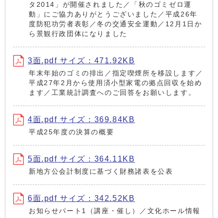
タ2014」が開催されました／「秋のゴミゼロ運
動」にご協力ありがとうございました／平成26年
度防犯功労者表彰／冬の交通安全運動／12月1日か
ら景観行政団体になりました
3面.pdf サイズ：471.92KB
年末年始のゴミの排出／指定喫煙所を移設します／
平成27年2月から使用済小型家電の拠点回収を始め
ます／工業統計調査へのご回答をお願いします。
4面.pdf サイズ：369.84KB
平成25年度の決算の概要
5面.pdf サイズ：364.11KB
新地方公会計制度に基づく財務諸表を公表
6面.pdf サイズ：342.52KB
お知らせパート1（講座・催し）／文化ホール情報