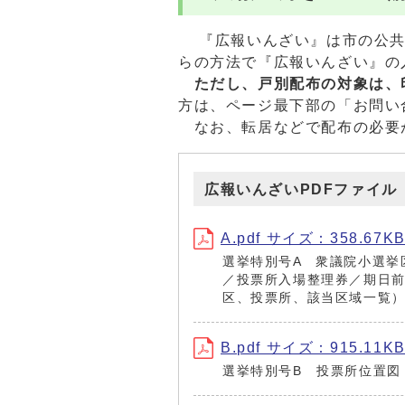
『広報いんざい』は市の公共
らの方法で『広報いんざい』の
ただし、戸別配布の対象は、
方は、ページ最下部の「お問い
なお、転居などで配布の必要
広報いんざいPDFファイル
A.pdf サイズ：358.67K
選挙特別号A 衆議院小選挙
／投票所入場整理券／期日
区、投票所、該当区域一覧
B.pdf サイズ：915.11K
選挙特別号B 投票所位置図