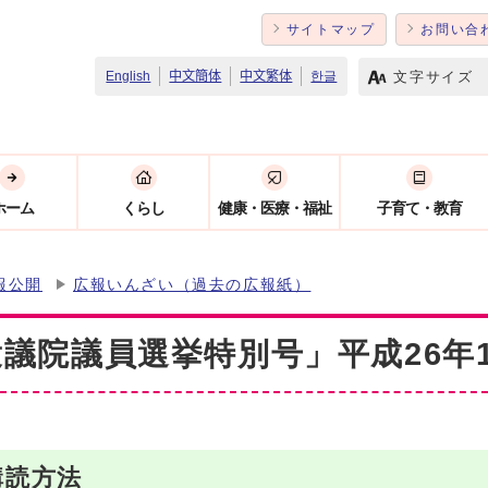
サイトマップ
お問い合
文字サイズ
English
中文簡体
中文繁体
한글
ホーム
くらし
健康・医療・福祉
子育て・教育
報公開
広報いんざい（過去の広報紙）
議院議員選挙特別号」平成26年1
購読方法