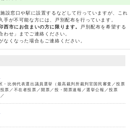
施設窓口や駅に設置するなどして行っていますが、これ
入手が不可能な方には、戸別配布を行っています。
印西市にお住まいの方に限ります。
戸別配布を希望する
合わせ」までご連絡ください。
がなくなった場合もご連絡ください。
B
区・比例代表選出議員選挙（最高裁判所裁判官国民審査／投票
前投票／不在者投票／開票／投・開票速報／選挙公報／投票
）／
B