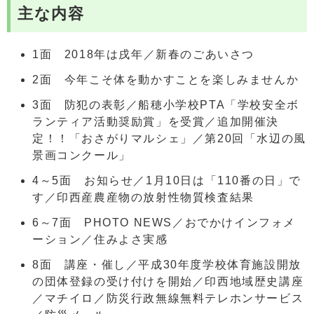
主な内容
1面 2018年は戌年／新春のごあいさつ
2面 今年こそ体を動かすことを楽しみませんか
3面 防犯の表彰／船穂小学校PTA「学校安全ボ
ランティア活動奨励賞」を受賞／追加開催決
定！！「おさがりマルシェ」／第20回「水辺の風
景画コンクール」
4～5面 お知らせ／1月10日は「110番の日」で
す／印西産農産物の放射性物質検査結果
6～7面 PHOTO NEWS／おでかけインフォメ
ーション／住みよさ実感
8面 講座・催し／平成30年度学校体育施設開放
の団体登録の受け付けを開始／印西地域歴史講座
／マチイロ／防災行政無線無料テレホンサービス