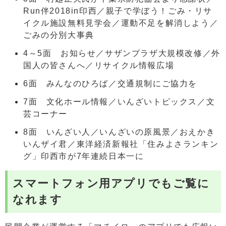
Run伴2018in印西／親子で学ぼう！ごみ・リサ
イクル施設無料見学会／運動不足を解消しよう／
ごみの分別大事典
4～5面 お知らせ／サザンプラザ大規模改修／外
国人の皆さんへ／リサイクル情報広場
6面 みんなのひろば／交通規制にご協力を
7面 文化ホール情報／いんざいトピックス／文
芸コーナー
8面 いんざい人／いんざいの原風景／おえかき
いんザイ君／東洋経済新報社「住みよさランキン
グ」印西市が7年連続日本一に
スマートフォン用アプリでもご覧に
なれます