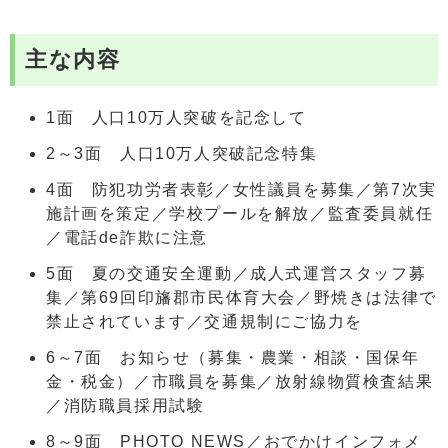
主な内容
1面 人口10万人突破を記念して
2～3面 人口10万人突破記念特集
4面 防犯功労者表彰／女性議員を募集／第7次実
施計画を策定／学校プールを解放／監査委員就任
／電話de詐欺に注意
5面 夏の交通安全運動／成人式運営スタッフ募
集／第69回印旛郡市民体育大会／野焼きは法律で
禁止されています／交通規制にご協力を
6～7面 お知らせ（募集・農業・相談・国保年
金・税金）／市職員を募集／放射線物質検査結果
／消防職員採用試験
8～9面 PHOTO NEWS／おでかけインフォメ