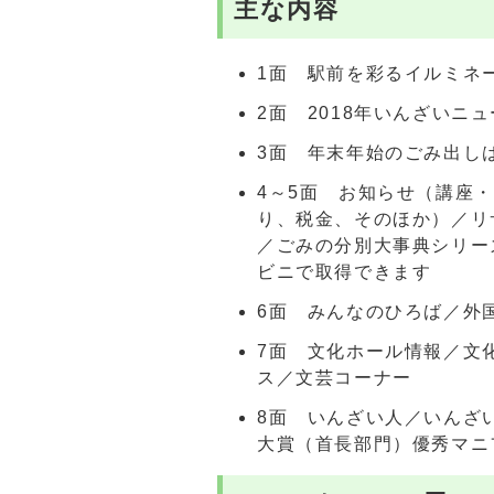
主な内容
1面 駅前を彩るイルミネ
2面 2018年いんざいニ
3面 年末年始のごみ出し
4～5面 お知らせ（講座
り、税金、そのほか）／リ
／ごみの分別大事典シリー
ビニで取得できます
6面 みんなのひろば／外
7面 文化ホール情報／文
ス／文芸コーナー
8面 いんざい人／いんざ
大賞（首長部門）優秀マニ