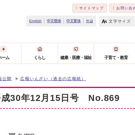
サイトマップ
お問い合
文字サイズ
English
中文簡体
中文繁体
한글
ホーム
くらし
健康・医療・福祉
子育て・教育
報公開
広報いんざい（過去の広報紙）
30年12月15日号 No.869