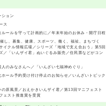
ーション
ュース
はルールを守って計画的に／年末年始のお休み・開庁日程
・催し、募集、健康、スポーツ、働く、福祉、まちづく
サイクル情報広場／シリーズ「地域で支え合おう」第5回
ズ／「いんザイ君」ぬいぐるみ販売／住民票などがコン
国人のみなさんへ／「いんざい七福神めぐり」
化ホール予約受け付け停止のお知らせ／いんざいトピック
いの原風景／おえかきいんザイ君／第13回マニフェスト
フェスト推進賞を受賞