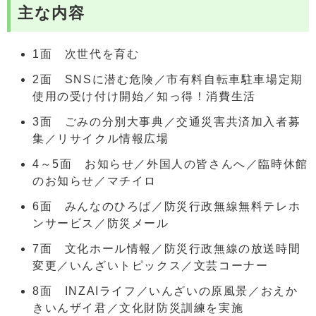
主な内容
1面 次世代を育む
2面 SNSに潜む危険／市有料自転車駐車場定期
使用の受け付け開始／知っ得！消費生活
3面 ごみの分別大事典／交通災害共済加入者募
集／リサイクル情報広場
4～5面 お知らせ／外国人の皆さんへ／臨時休館
のお知らせ／マチイロ
6面 みんなのひろば／防災行政無線無料テレホ
ンサービス／防災メール
7面 文化ホール情報／防災行政無線の放送時間
変更／いんざいトピックス／文芸コーナー
8面 INZAIライフ／いんざいの原風景／おえか
きいんザイ君／文化財防災訓練を実施