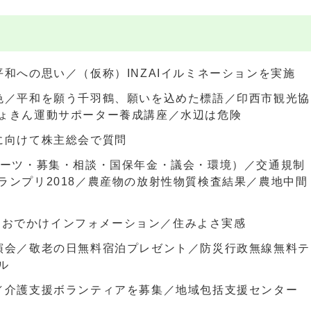
和への思い／（仮称）INZAIイルミネーションを実施
色／平和を願う千羽鶴、願いを込めた標語／印西市観光協
ょきん運動サポーター養成講座／水辺は危険
に向けて株主総会で質問
ポーツ・募集・相談・国保年金・議会・環境）／交通規制
ランプリ2018／農産物の放射性物質検査結果／農地中間
WS／おでかけインフォメーション／住みよさ実感
演会／敬老の日無料宿泊プレゼント／防災行政無線無料テ
ル
／介護支援ボランティアを募集／地域包括支援センター