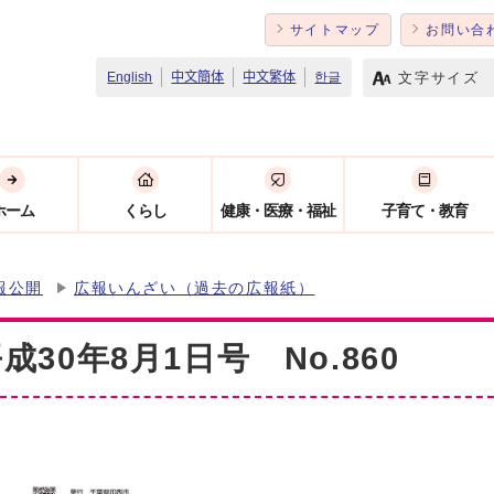
サイトマップ
お問い合
文字サイズ
English
中文簡体
中文繁体
한글
ホーム
くらし
健康・医療・福祉
子育て・教育
報公開
広報いんざい（過去の広報紙）
30年8月1日号 No.860