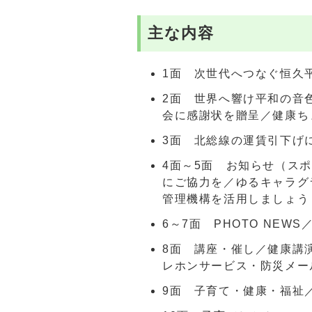
主な内容
1面 次世代へつなぐ恒久平
2面 世界へ響け平和の音
会に感謝状を贈呈／健康ち
3面 北総線の運賃引下げ
4面～5面 お知らせ（ス
にご協力を／ゆるキャラグ
管理機構を活用しましょう
6～7面 PHOTO NE
8面 講座・催し／健康講
レホンサービス・防災メー
9面 子育て・健康・福祉