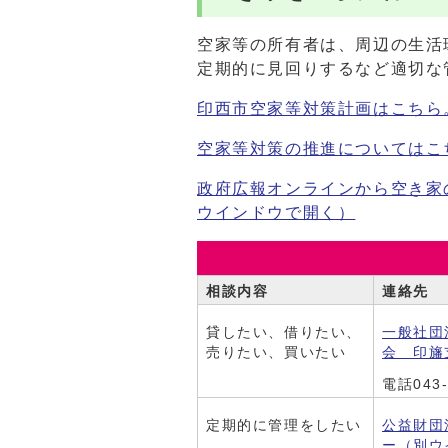
空家等の所有者は、周辺の生活
定期的に見回りするなど適切な
印西市空家等対策計画はこちら
空家等対策の推進についてはこ
政府広報オンラインから空き家
ウインドウで開く）
相談内容
連絡先
貸したい、借りたい、
一般社団
売りたい、買いたい
会 印旛
電話043-
定期的に管理をしたい
公益財団
ー
（別ウ