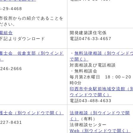
-29-4468
市役所からの紹介であることを
ださい。
園組合
開発建築課住宅係
下記よりダウンロード
電話0476-33-4657
書士会 佐倉支部
（別ウインド
・
無料法律相談
（別ウインド
）
で開く）
対面相談及び電話相談
246-2666
・無料相談会
毎月第2水曜日 18：00～20
時0分
印西市中央駅前地域交流館
（
ウインドウで開く）
電話043-488-4633
護士会
（別ウインドウで開く）
法律相談
（別ウインドウで開
く）
（有料）
227-8431
法律相談センター
Web
（別ウインドウで開く）