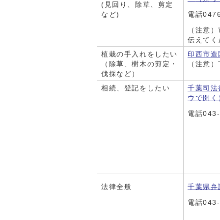
(見回り、除草、剪定
など)
電話0476
（注意）
伝えてく
植栽の手入れをしたい
印西市造
（除草、樹木の剪定・
（注意）
伐採など）
相続、登記をしたい
千葉司法
ウで開く
電話043-
法律全般
千葉県弁
電話043-