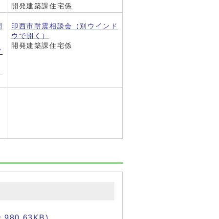
開発建築課住宅係
開
印西市耐震相談会
（別ウインド
ウで開く）
開発建築課住宅係
ド
）
980.63KB)