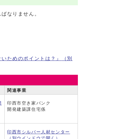
ればなりません。
ないためのポイントは？』
（別
関連事業
開
印西市空き家バンク
開発建築課住宅係
印西市シルバー人材センター
（別ウインドウで開く）