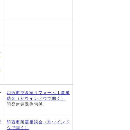
イ
ン
予
印西市空き家リフォーム工事補
助金
（別ウインドウで開く）
開発建築課住宅係
で
印西市耐震相談会
（別ウインド
ウで開く）