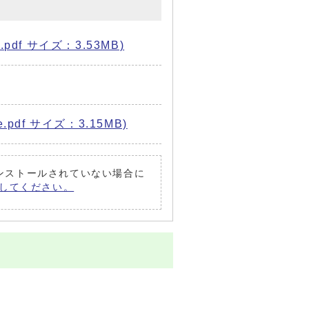
df サイズ：3.53MB)
df サイズ：3.15MB)
がインストールされていない場合に
償）してください。