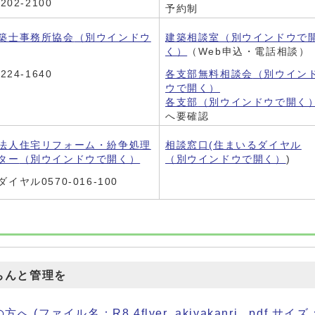
202-2100
予約制
築士事務所協会
（別ウインドウ
建築相談室
（別ウインドウで
く）
（Web申込・電話相談）
224-1640
各支部無料相談会
（別ウイン
ウで開く）
各支部
（別ウインドウで開く
へ要確認
法人住宅リフォーム・紛争処理
相談窓口(住まいるダイヤル
ター
（別ウインドウで開く）
（別ウインドウで開く）
)
イヤル0570-016-100
ちんと管理を
ファイル名：R8.4flyer_akiyakanri_.pdf サイズ：