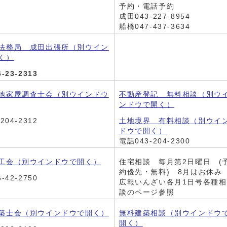
予約・電話予約
成田043-227-8954
船橋047-437-3634
法務局 成田出張所
（別ウイン
く）
6-23-2313
地家屋調査士会
（別ウインドウ
不動産登記 無料相談
（別ウ
ンドウで開く）
204-2312
土地境界 有料相談
（別ウイ
ドウで開く）
電話043-204-2300
工会
（別ウインドウで開く）
住宅相談 毎月第2日曜日 (
約優先・無料) 8月はお休み
-42-2750
広報いんざい各月1日号各種相
談のページ参照
築士会
（別ウインドウで開く）
無料建築相談
（別ウインドウ
開く）