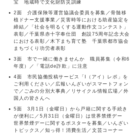
宝 地蔵時で文化財防災訓練
2面 介護保険等運営協議会委員を募集／骨髄移
植ドナー支援事業／災害時等における助産協定を
締結／「社会を明るくする運動作文コンテスト」
表彰／千葉県赤十字奉仕団 創設75周年記念大会
における表彰／木下まち育て塾 千葉県都市協会
まちづくり功労者表彰
3面 市で一緒に働きませんか 職員募集（令和6
年度）／「電話de詐欺」に注意
4面 市民協働投稿サービス「I（アイ）レポ」を
ご利用ください／広報いんざいがスマートフォン
で／ごみの分別大事典／リサイクル情報広場／外
国人の皆さんへ
5面 3月1日（金曜日）から戸籍に関する手続き
が便利に／5月31日（金曜日）は世界禁煙デー
世界禁煙デーに関するポスターを募集／いんざい
トピックス／知っ得！消費生活／文芸コーナー