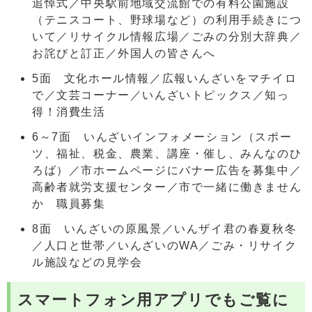
追悼式／中央駅前地域交流館での有料公園施設
（テニスコート、野球場など）の利用手続きにつ
いて／リサイクル情報広場／ごみの分別大辞典／
お詫びと訂正／外国人の皆さんへ
5面 文化ホール情報／広報いんざいをマチイロ
で／文芸コーナー／いんざいトピックス／知っ
得！消費生活
6～7面 いんざいインフォメーション（スポー
ツ、福祉、税金、農業、講座・催し、みんなのひ
ろば）／市ホームページにバナー広告を募集中／
高齢者就労支援センター／市で一緒に働きません
か 職員募集
8面 いんざいの原風景／いんザイ君の春夏秋冬
／人口と世帯／いんざいのWA／ごみ・リサイク
ル施設などの見学会
スマートフォン用アプリでもご覧に