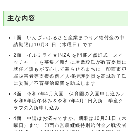
主な内容
1面 いんざいふるさと産業まつり／給付金の申
請期限は10月31日（木曜日）です
2面 イルミライ★INZAIを開催／点灯式「スイ
ッチャー」を募集／新たに屋敷毅氏が教育委員に
就任／誰もが安心して暮らせるまちに 印西市犯
罪被害者等支援条例／人権擁護委員を髙城敦子氏
に委嘱／不育症治療費を助成します
3面 令和7年4月入園 保育園の入園申し込み／
令和6年度冬休み＆令和7年4月1日入所 学童ク
ラブの入所申し込み
4面 申請はお済みですか。期限は10月31日（木
曜日）まで 印西市営農継続特別給付金／戦没者