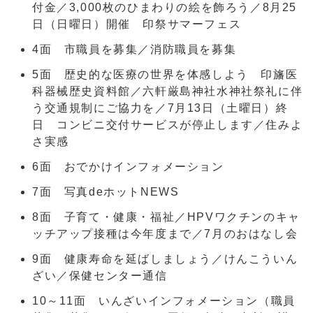
付金／3,000枚のひまわりの絵を飾ろう／8月25
日（日曜日）開催 印祭サマーフェス
4面 市職員を募集／消防職員を募集
5面 歴史的な医療の世界を体感しよう 印旛医
科器械歴史資料館／六軒厳島神社水神社祭礼に伴
う交通規制にご協力を／7月13日（土曜日）終
日 コンビニ交付サービスが停止します／住みよ
さ実感
6面 おでかけインフォメーション
7面 写真deホットNEWS
8面 子育て・健康・福祉／HPVワクチンのキャ
ッチアップ接種は今年度まで／7月のおはなし会
9面 健康寿命を延ばしましょう／けんこういん
ざい／保健センター通信
10～11面 いんざいインフォメーション（職員