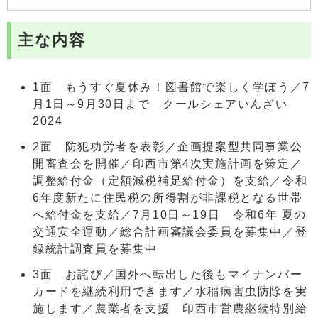
主な内容
1面 もうすぐ夏休み！図書館で楽しく学ぼう／7
月1日～9月30日まで クールシェアいんざい
2024
2面 防犯功労者を表彰／企画提案型共同事業公
開審査会を開催／印西市第4次実施計画を策定／
調整給付金（定額減税補足給付金）を支給／令和
6年度新たに住民税の所得割が非課税となる世帯
へ給付金を支給／7月10日～19日 令和6年 夏の
交通安全運動／総合計画審議会委員を募集中／登
録統計調査員を募集中
3面 お詫び／国外へ転出した後もマイナンバー
カードを継続利用できます／水稲病害虫防除を実
施します／農業者を支援 印西市営農継続特別給