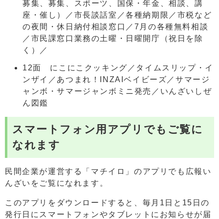
募集、募集、スポーツ、国保・年金、相談、講
座・催し）／市長談話室／各種納期限／市税など
の夜間・休日納付相談窓口／7月の各種無料相談
／市民課窓口業務の土曜・日曜開庁（祝日を除
く）／
12面 にこにこクッキング／タイムスリップ・イ
ンザイ／あつまれ！INZAIベイビーズ／サマージ
ャンボ・サマージャンボミニ発売／いんざいしぜ
ん図鑑
スマートフォン用アプリでもご覧に
なれます
民間企業が運営する「マチイロ」のアプリでも広報い
んざいをご覧になれます。
このアプリをダウンロードすると、毎月1日と15日の
発行日にスマートフォンやタブレットにお知らせが届