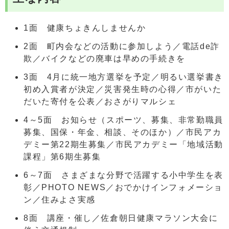
1面 健康ちょきんしませんか
2面 町内会などの活動に参加しよう／電話de詐
欺／バイクなどの廃車は早めの手続きを
3面 4月に統一地方選挙を予定／明るい選挙書き
初め入賞者が決定／災害発生時の心得／市がいた
だいた寄付を公表／おさがりマルシェ
4～5面 お知らせ（スポーツ、募集、非常勤職員
募集、国保・年金、相談、そのほか）／市民アカ
デミー第22期生募集／市民アカデミー「地域活動
課程」第6期生募集
6～7面 さまざまな分野で活躍する小中学生を表
彰／PHOTO NEWS／おでかけインフォメーショ
ン／住みよさ実感
8面 講座・催し／佐倉朝日健康マラソン大会に