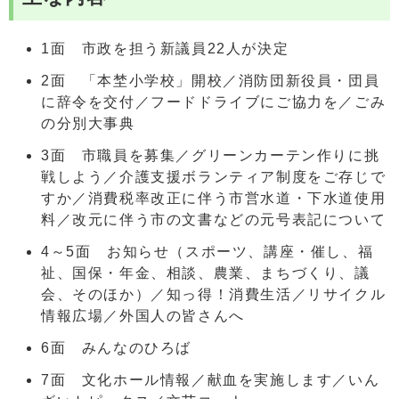
1面 市政を担う新議員22人が決定
2面 「本埜小学校」開校／消防団新役員・団員
に辞令を交付／フードドライブにご協力を／ごみ
の分別大事典
3面 市職員を募集／グリーンカーテン作りに挑
戦しよう／介護支援ボランティア制度をご存じで
すか／消費税率改正に伴う市営水道・下水道使用
料／改元に伴う市の文書などの元号表記について
4～5面 お知らせ（スポーツ、講座・催し、福
祉、国保・年金、相談、農業、まちづくり、議
会、そのほか）／知っ得！消費生活／リサイクル
情報広場／外国人の皆さんへ
6面 みんなのひろば
7面 文化ホール情報／献血を実施します／いん