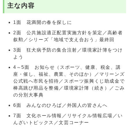
主な内容
1面 花満開の春を探しに
2面 公共施設適正配置実施方針を策定／高齢者
叙勲／シリーズ「地域で支え合おう」最終回
3面 狂犬病予防の集合注射／環境家計簿をつけ
よう
4～5面 お知らせ（スポーツ、健康、税金、講
座・催し、福祉、農業、そのほか）／マリーンズ
公式戦へ市民を招待／スポーツ振興くじ助成金で
棒高跳び用品を整備／環境家計簿（続き）／ごみ
の分別大事典
6面 みんなのひろば／外国人の皆さんへ
7面 文化ホール情報／リサイクル情報広場／い
んざいトピックス／文芸コーナー