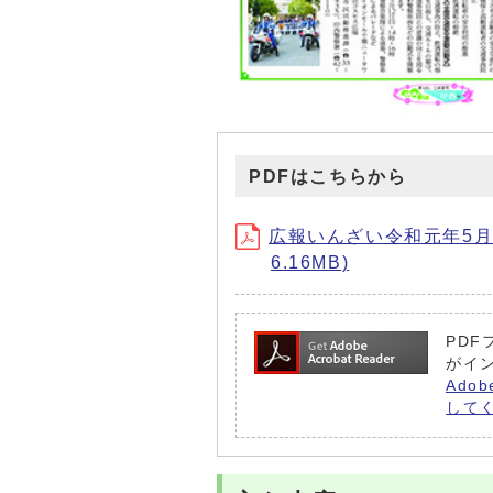
PDFはこちらから
広報いんざい令和元年5月1日号
6.16MB)
PDF
がイ
Ado
して