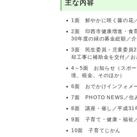
主な内容
1面 鮮やかに咲く藤の花／
2面 印西市健康増進・食
30年度の緑の募金総額／
3面 民生委員・児童委員
却工事に補助金を交付／お
4～5面 お知らせ（スポ
境、税金、そのほか）
6面 おでかけインフォメ
7面 PHOTO NEWS／
8面 講座・催し／平成3
9面 子育て・健康・福祉
10面 子育てじかん