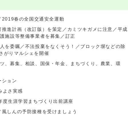
2019春の全国交通安全運動
育推進計画（改訂版）を策定／カミツキガメに注意／平成
介護施設等整備事業者を募集／訂正
2人を委嘱／不法投棄をなくそう！／ブロック塀などの除
さがりマルシェを開催
ーツ、募集、相談、国保・年金、まちづくり、農業、環
ーション
住みよさ実感
1年度生涯学習まちづくり出前講座
／風しんの予防接種を受けましょう