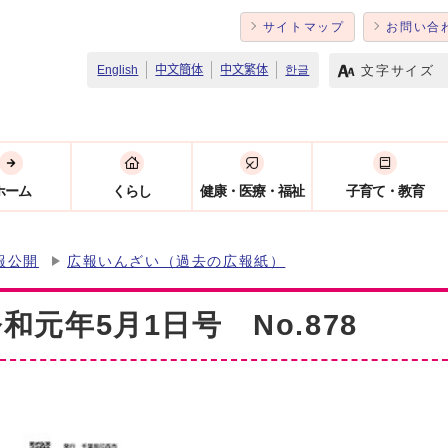
サイトマップ
お問い合
文字サイズ
English
中文簡体
中文繁体
한글
ホーム
くらし
健康・医療・福祉
子育て・教育
報公開
広報いんざい（過去の広報紙）
元年5月1日号 No.878