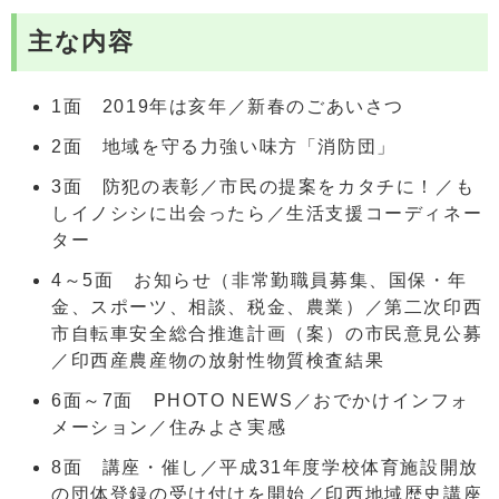
主な内容
1面 2019年は亥年／新春のごあいさつ
2面 地域を守る力強い味方「消防団」
3面 防犯の表彰／市民の提案をカタチに！／も
しイノシシに出会ったら／生活支援コーディネー
ター
4～5面 お知らせ（非常勤職員募集、国保・年
金、スポーツ、相談、税金、農業）／第二次印西
市自転車安全総合推進計画（案）の市民意見公募
／印西産農産物の放射性物質検査結果
6面～7面 PHOTO NEWS／おでかけインフォ
メーション／住みよさ実感
8面 講座・催し／平成31年度学校体育施設開放
の団体登録の受け付けを開始／印西地域歴史講座