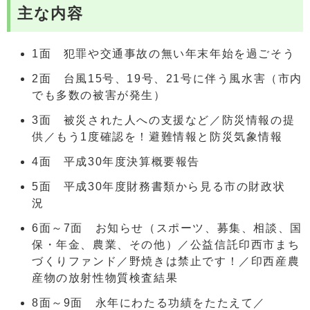
主な内容
1面 犯罪や交通事故の無い年末年始を過ごそう
2面 台風15号、19号、21号に伴う風水害（市内
でも多数の被害が発生）
3面 被災された人への支援など／防災情報の提
供／もう1度確認を！避難情報と防災気象情報
4面 平成30年度決算概要報告
5面 平成30年度財務書類から見る市の財政状
況
6面～7面 お知らせ（スポーツ、募集、相談、国
保・年金、農業、その他）／公益信託印西市まち
づくりファンド／野焼きは禁止です！／印西産農
産物の放射性物質検査結果
8面～9面 永年にわたる功績をたたえて／