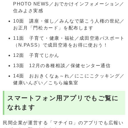
PHOTO NEWS／おでかけインフォメーション／
住みよさ実感
10面 講座・催し／みんなで築こう人権の世紀／
お正月「門松カード」を配布します
11面 子育て・健康・福祉／成田空港パスポート
（N.PASS）で成田空港をお得に使おう！
12面 子育てじかん
13面 12月の各種相談／保健センター通信
14面 おおきくなぁ～れ／にこにこクッキング／
健康いんざい／こちら編集室
スマートフォン用アプリでもご覧に
なれます
民間企業が運営する「マチイロ」のアプリでも広報い