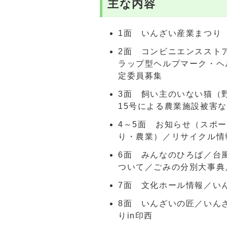
主な内容
1面 いんざい産業まつり
2面 コンビニエンススト
ラップ型ヘルプマーク・ヘ
定委員募集
3面 飼い主のいない猫（
15号による農業施設被害
4～5面 お知らせ（スポ
り・農業）／リサイクル情
6面 みんなのひろば／台
ついて／ごみの分別大事典
7面 文化ホール情報／い
8面 いんざいの匠／いん
りin印西