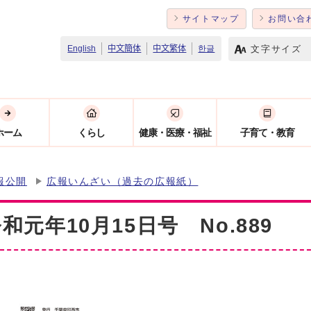
サイトマップ
お問い合
文字サイズ
English
中文簡体
中文繁体
한글
ホーム
くらし
健康・医療・福祉
子育て・教育
報公開
広報いんざい（過去の広報紙）
元年10月15日号 No.889