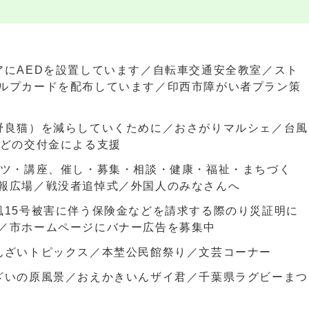
アにAEDを設置しています／自転車交通安全教室／スト
ルプカードを配布しています／印西市障がい者プラン策
野良猫）を減らしていくために／おさがりマルシェ／台風
などの交付金による支援
ーツ・講座、催し・募集・相談・健康・福祉・まちづく
報広場／戦没者追悼式／外国人のみなさんへ
風15号被害に伴う保険金などを請求する際のり災証明に
／市ホームページにバナー広告を募集中
んざいトピックス／本埜公民館祭り／文芸コーナー
ざいの原風景／おえかきいんザイ君／千葉県ラグビーまつ