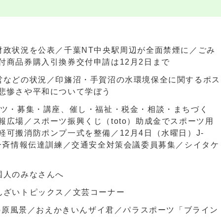
財政状況を公表／千葉NT中央駅周辺が全面禁煙に／ごみ
付商品券購入引換券交付申請は12月2日まで
営などの状況／印旛沼・手賀沼の水環境保全に関するポス
悲惨さや平和について学ぼう
ーツ・募集・講座、催し・福祉・税金・相談・まちづく
報広場／スポーツ振興くじ（toto）助成金でスポーツ用
軽可搬消防ポンプ一式を整備／12月4日（水曜日）J-
国一斉情報伝達訓練／交通安全対策会議委員募集／シイタケ
国人のみなさんへ
んざいトピックス／文芸コーナー
いの原風景／おえかきいんザイ君／パラスポーツ「ブライン