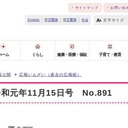
サイトマップ
お問い合
文字サイズ
English
中文簡体
中文繁体
한글
ホーム
くらし
健康・医療・福祉
子育て・教育
報公開
広報いんざい（過去の広報紙）
元年11月15日号 No.891