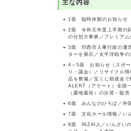
主な内容
1面 臨時休館のお知らせ
2面 令和元年度上半期の
の分別大事典／プレミアム
3面 印西市人事行政の運
ターを展示／太平洋戦争の
4～5面 お知らせ（スポ
り・議会）／リサイクル情
品を整備／宝くじ助成金で
ALERT（アラート）全
（露地栽培）の出荷・販売
6面 みんなのひろば／外
7面 文化ホール情報／い
8面 INZAI人／いんざ