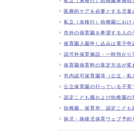
私立（未移行）幼稚園事務担
医療的ケアを必要とする児童
私立（未移行）幼稚園におけ
市外の保育園を希望する人の
保育園入園申し込みは電子申
認可外保育施設・一時預かり
保育園保育料の算定方法が変
市内認可保育園等（公立・私
公立保育園の行っている子育
認定こども園および幼稚園の
幼稚園、保育所、認定こども
病児・病後児保育ウェブ予約