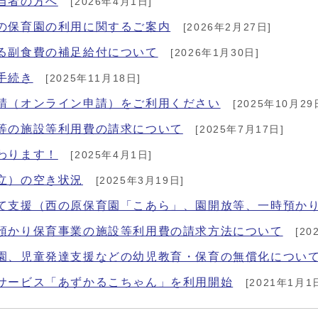
当者の方へ
[2026年4月1日]
の保育園の利用に関するご案内
[2026年2月27日]
る副食費の補足給付について
[2026年1月30日]
手続き
[2025年11月18日]
請（オンライン申請）をご利用ください
[2025年10月29
等の施設等利用費の請求について
[2025年7月17日]
わります！
[2025年4月1日]
立）の空き状況
[2025年3月19日]
て支援（西の原保育園「こあら」、園開放等、一時預か
預かり保育事業の施設等利用費の請求方法について
[20
園、児童発達支援などの幼児教育・保育の無償化につい
サービス「あずかるこちゃん」を利用開始
[2021年1月1