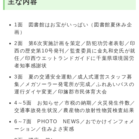
主な内容
1面 図書館はお宝がいっぱい（図書館夏休み企
画）
2面 第6次実施計画を策定／防犯功労者表彰／印
西の歴史第10号発刊／監査委員に金丸和史氏が就
任／印西ウエットランドガイドに千葉県環境国労
者知事感謝状
3面 夏の交通安全運動／成人式運営スタッフ募
集／メガソーラー発電所が完成／ふれあいバスの
運行ダイヤ変更／印旛郡市民体育大会
4～5面 お知らせ／市税の納期／火災発生件数／
交通事故発生状況／農産物の放射性物質検査結果
6～7面 PHOTO NEWS／おでかけインフォメ
ーション／住みよさ実感