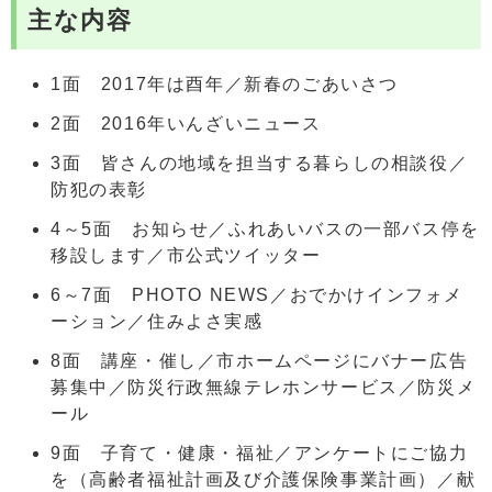
主な内容
1面 2017年は酉年／新春のごあいさつ
2面 2016年いんざいニュース
3面 皆さんの地域を担当する暮らしの相談役／
防犯の表彰
4～5面 お知らせ／ふれあいバスの一部バス停を
移設します／市公式ツイッター
6～7面 PHOTO NEWS／おでかけインフォメ
ーション／住みよさ実感
8面 講座・催し／市ホームページにバナー広告
募集中／防災行政無線テレホンサービス／防災メ
ール
9面 子育て・健康・福祉／アンケートにご協力
を（高齢者福祉計画及び介護保険事業計画）／献