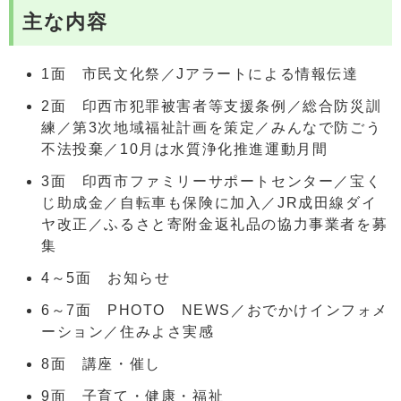
主な内容
1面 市民文化祭／Jアラートによる情報伝達
2面 印西市犯罪被害者等支援条例／総合防災訓
練／第3次地域福祉計画を策定／みんなで防ごう
不法投棄／10月は水質浄化推進運動月間
3面 印西市ファミリーサポートセンター／宝く
じ助成金／自転車も保険に加入／JR成田線ダイ
ヤ改正／ふるさと寄附金返礼品の協力事業者を募
集
4～5面 お知らせ
6～7面 PHOTO NEWS／おでかけインフォメ
ーション／住みよさ実感
8面 講座・催し
9面 子育て・健康・福祉