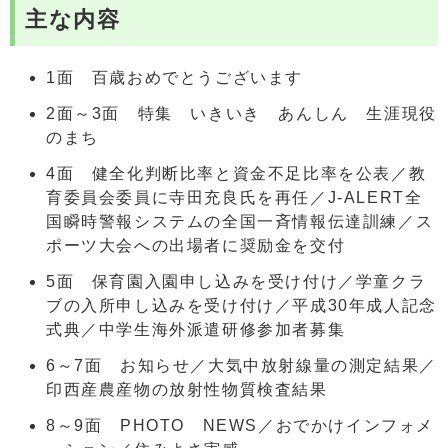
主な内容
1面 百歳おめでとうございます
2面～3面 特集 いきいき あんしん 生涯現役
のまち
4面 健全化判断比率と資金不足比率を公表／教
育委員会委員に寺田充良氏を再任／J-ALERT全
国瞬時警報システムの全国一斉情報伝達訓練／ス
ポーツ大会への出場者に奨励金を交付
5面 保育園入園申し込みを受け付け／学童クラ
ブの入所申し込みを受け付け／平成30年成人記念
式典／中学生海外派遣研修参加者募集
6～7面 お知らせ／大気中放射線量の測定結果／
印西産農産物の放射性物質検査結果
8～9面 PHOTO NEWS／おでかけインフォメ