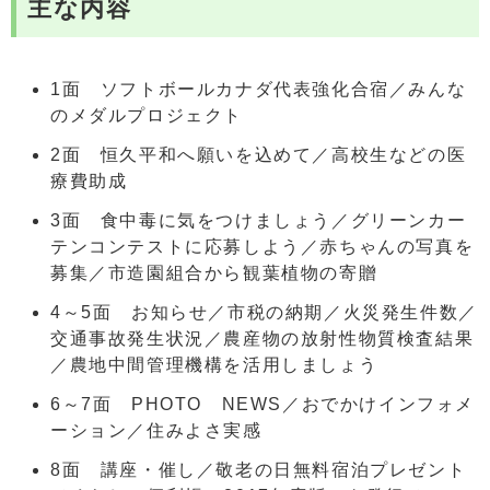
主な内容
1面 ソフトボールカナダ代表強化合宿／みんな
のメダルプロジェクト
2面 恒久平和へ願いを込めて／高校生などの医
療費助成
3面 食中毒に気をつけましょう／グリーンカー
テンコンテストに応募しよう／赤ちゃんの写真を
募集／市造園組合から観葉植物の寄贈
4～5面 お知らせ／市税の納期／火災発生件数／
交通事故発生状況／農産物の放射性物質検査結果
／農地中間管理機構を活用しましょう
6～7面 PHOTO NEWS／おでかけインフォメ
ーション／住みよさ実感
8面 講座・催し／敬老の日無料宿泊プレゼント