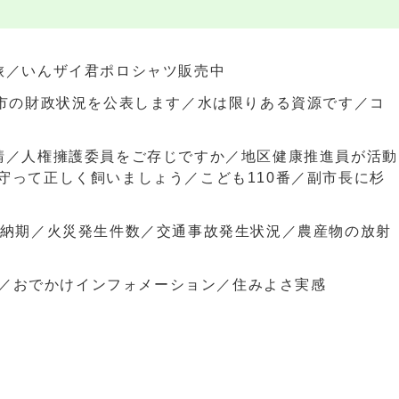
旅／いんザイ君ポロシャツ販売中
の市の財政状況を公表します／水は限りある資源です／コ
請／人権擁護委員をご存じですか／地区健康推進員が活動
守って正しく飼いましょう／こども110番／副市長に杉
の納期／火災発生件数／交通事故発生状況／農産物の放射
WS／おでかけインフォメーション／住みよさ実感