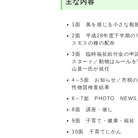
主な内容
1面 風を感じる小さな船
2面 平成28年度下半期
スモスの種の配布
3面 臨時福祉給付金の申
スタート／動物はルールを
山甚一氏が就任
4～5面 お知らせ／市税
性物質検査結果
6～7面 PHOTO NE
8面 講座・催し
9面 子育て・健康・福祉
10面 子育てじかん