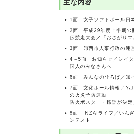
主な内容
1面 女子ソフトボール日
2面 平成29年度上半期
伝競走大会／「おさがりマル
3面 印西市人事行政の運
4～5面 お知らせ／シイ
国人のみなさんへ
6面 みんなのひろば／知
7面 文化ホール情報／Ya
の火災予防運動
防火ポスター・標語が決定
8面 INZAIライフ／い
ンテスト