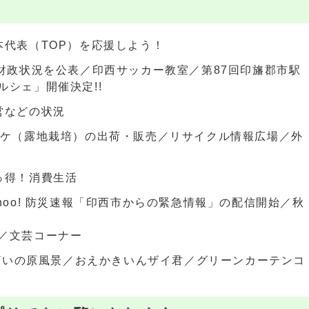
本代表（TOP）を応援しよう！
の財政状況を公表／印西サッカー教室／第87回印旛郡市駅
シェ」開催決定!!
営などの状況
タケ（露地栽培）の出荷・販売／リサイクル情報広場／外
っ得！消費生活
hoo! 防災速報「印西市からの緊急情報」の配信開始／秋
／文芸コーナー
んざいの原風景／おえかきいんザイ君／グリーンカーテンコ