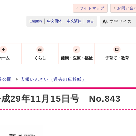
サイトマップ
お問い合
文字サイズ
English
中文簡体
中文繁体
한글
ホーム
くらし
健康・医療・福祉
子育て・教育
報公開
広報いんざい（過去の広報紙）
29年11月15日号 No.843