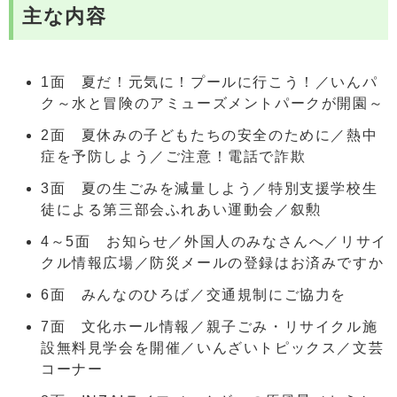
主な内容
1面 夏だ！元気に！プールに行こう！／いんパ
ク～水と冒険のアミューズメントパークが開園～
2面 夏休みの子どもたちの安全のために／熱中
症を予防しよう／ご注意！電話で詐欺
3面 夏の生ごみを減量しよう／特別支援学校生
徒による第三部会ふれあい運動会／叙勲
4～5面 お知らせ／外国人のみなさんへ／リサイ
クル情報広場／防災メールの登録はお済みですか
6面 みんなのひろば／交通規制にご協力を
7面 文化ホール情報／親子ごみ・リサイクル施
設無料見学会を開催／いんざいトピックス／文芸
コーナー