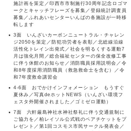
施計画を策定／印西市市制施行30周年記念ロゴマ
ークとキャッチフレーズを募集／登録統計調査員
募集／ふれあいセンターいんばの各施設が一時移
転します
3面 いんざいカーボンニュートラル・チャレン
ジ2050を策定／防犯功労者を表彰／北総線沿線
活性化トレイン出発式／社会を明るくする運動7
月は強化月間／総合福祉センターの保全改修工事
に伴う休館のお知らせ／消防職員採用説明会／令
和8年度採用消防職員（救急救命士を含む）／令
和7年度救命講習会
4-6面 おでかけインフォメーション もうすぐ
夏休み／写真deホットNEWS（いんざい環境フ
ェスタ外開催されました／ゴミゼロ運動）
7面 六軒厳島神社水神社祭礼に伴う交通規制に
ご協力を／柏レイソル公式戦のペアチケットをプ
レゼント／第1回コスモス市民サークル発表会／