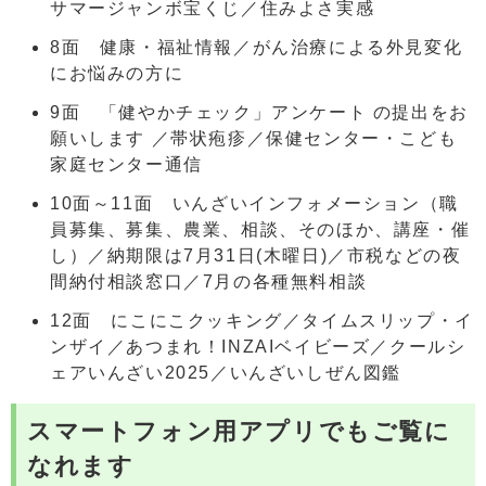
サマージャンボ宝くじ／住みよさ実感
8面 健康・福祉情報／がん治療による外見変化
にお悩みの方に
9面 「健やかチェック」アンケート の提出をお
願いします ／帯状疱疹／保健センター・こども
家庭センター通信
10面～11面 いんざいインフォメーション（職
員募集、募集、農業、相談、そのほか、講座・催
し）／納期限は7月31日(木曜日)／市税などの夜
間納付相談窓口／7月の各種無料相談
12面 にこにこクッキング／タイムスリップ・イ
ンザイ／あつまれ！INZAIベイビーズ／クールシ
ェアいんざい2025／いんざいしぜん図鑑
スマートフォン用アプリでもご覧に
なれます