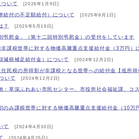
について
[2026年1月9日]
整給付の不足額給付）について
[2025年8月1日]
は？
[2025年5月19日]
別弔慰金」（第十二回特別弔慰金）の受付をしています
税非課税世帯に対する物価高騰重点支援給付金（3万円）
額減税補足給付金）について
[2024年12月2日]
に住民税の所得割が非課税となる世帯への給付金【低所得
ついて
[2024年12月2日]
地：草深ふれあい市民センター、市役所社会福祉課、コ
割のみ課税世帯に対する物価高騰重点支援給付金（10万
いて
[2024年4月30日]
て
[2024年4月25日]