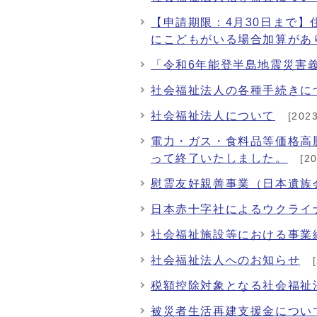
【申請期限：4月30日まで
にこどもがいる場合加算があ
「令和6年能登半島地震災害
社会福祉法人の各種手続きに
社会福祉法人について
[202
電力・ガス・食料品等価格高
って終了いたしました。
[2
慰霊友好親善事業（日本遺族
日本赤十字社によるウクライ
社会福祉施設等における事業
社会福祉法人へのお知らせ
[
税額控除対象となる社会福祉
被災者生活再建支援金につい