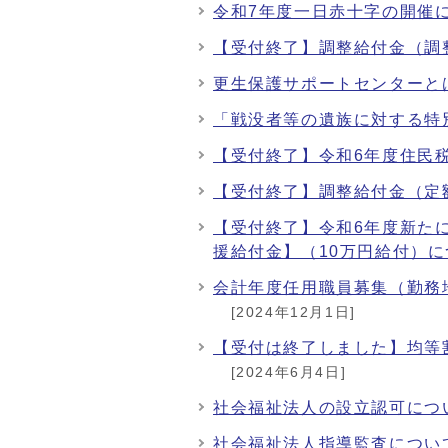
令和7年度一日赤十字の開催
【受付終了】調整給付金（調
更生保護サポートセンターと
「戦没者等の遺族に対する特
【受付終了】令和6年度住民
【受付終了】調整給付金（定
【受付終了】令和6年度新た
援給付金】（10万円給付）に
会計年度任用職員募集（勤務
[2024年12月1日]
【受付は終了しました】均等
[2024年6月4日]
社会福祉法人の設立認可につ
社会福祉法人指導監査につい