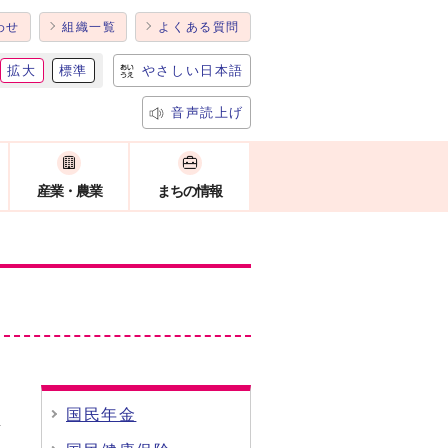
わせ
組織一覧
よくある質問
拡大
標準
やさしい日本語
音声読上げ
産業・農業
まちの情報
国民年金