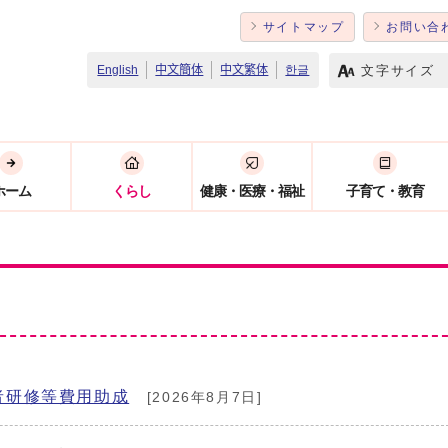
サイトマップ
お問い合
文字サイズ
English
中文簡体
中文繁体
한글
ホーム
くらし
健康・医療・福祉
子育て・教育
者研修等費用助成
[2026年8月7日]