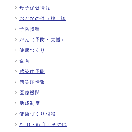
母子保健情報
おとなの健（検）診
予防接種
がん（予防・支援）
健康づくり
食育
感染症予防
感染症情報
医療機関
助成制度
健康づくり相談
AED・献血・その他