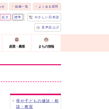
わせ
組織一覧
よくある質問
拡大
標準
やさしい日本語
音声読上げ
産業・農業
まちの情報
母や子どもの健診・相
談・教室